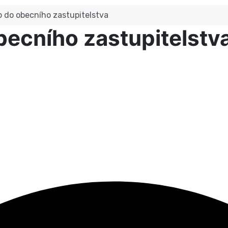
b do obecního zastupitelstva
becního zastupitelstv