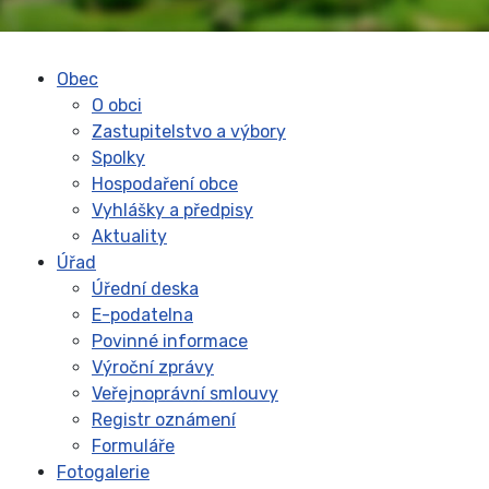
Obec
O obci
Zastupitelstvo a výbory
Spolky
Hospodaření obce
Vyhlášky a předpisy
Aktuality
Úřad
Úřední deska
E-podatelna
Povinné informace
Výroční zprávy
Veřejnoprávní smlouvy
Registr oznámení
Formuláře
Fotogalerie