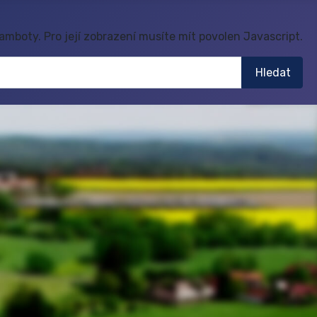
mboty. Pro její zobrazení musíte mít povolen Javascript.
Hledat