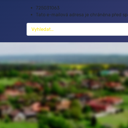
725031063
Tato e-mailová adresa je chráněna před spa
Hledat