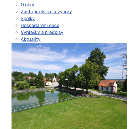
O obci
Zastupitelstvo a výbory
Spolky
Hospodaření obce
Vyhlášky a předpisy
Aktuality