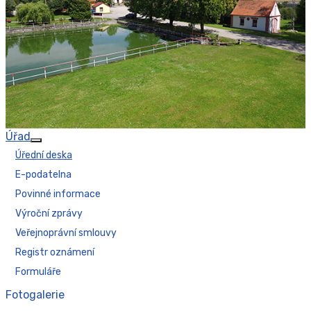
Úřad
Více o: Úřad
Úřední deska
E-podatelna
Povinné informace
Výroční zprávy
Veřejnoprávní smlouvy
Registr oznámení
Formuláře
Fotogalerie