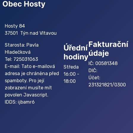
Obec Hosty
Hosty 84
37501 Týn nad Vltavou
Fakturační
Starosta: Pavla
Úřední
údaje
Hladečková
hodiny
Tel: 725031063
IČ: 00581348
E-mail:
Tato e-mailová
Středa
DIČ:
adresa je chráněna před
16:00 -
Účet:
spamboty. Pro její
18:00
231321821/0300
zobrazení musíte mít
povolen Javascript.
IDDS: ijbamr6