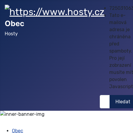
72503106
Tato e-
Obec
mailová
adresa je
Hosty
chráněna
před
spamboty.
Pro její
zobrazení
musíte mí
povolen
Javascript
Hledat
Hledat
Obec