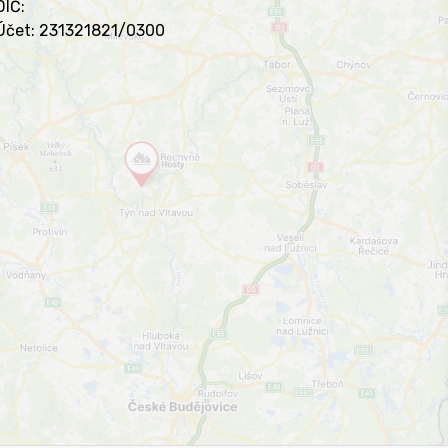
DIČ:
Účet: 231321821/0300