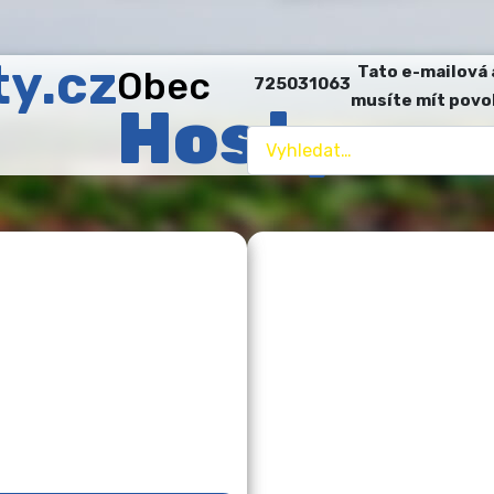
Tato e-mailová 
Obec
725031063
musíte mít povo
Hosty
Hledat