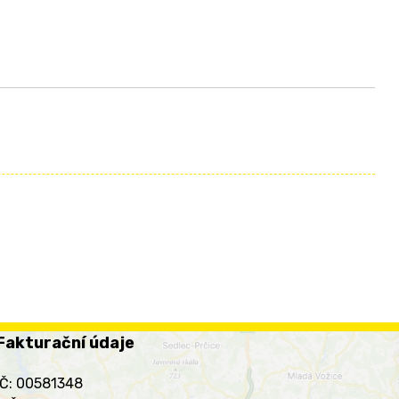
Fakturační údaje
IČ: 00581348