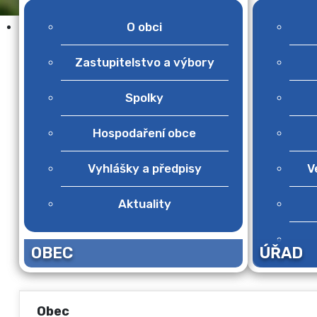
O obci
Zastupitelstvo a výbory
Spolky
Hospodaření obce
Vyhlášky a předpisy
V
Aktuality
OBEC
ÚŘAD
Obec