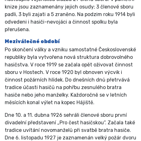
knize jsou zaznamenány jejich osudy; 3 členové sboru
padli, 3 byli zajati a 5 zraněno. Na podzim roku 1914 byli
odvedeni i hasiči-nevojáci a činnost spolku byla
přerušena.
Meziválečné období
Po skončení války a vzniku samostatné Československé
republiky byla vytvořena nová struktura dobrovolného
hasičstva. V roce 1919 se začala opět oživovat činnost
sboru v Hostech. V roce 1920 byl obnoven výcvik i
činnost požárních hlídek. Do dnešních dnů přetrvává
tradice účasti hasičů na pohřbu zesnulého bratra
hasiče nebo jeho manželky. Každoročně se v letních
měsících konal výlet na kopec Hájiště.
Dne 10. a 11. dubna 1926 sehráli členové sboru první
divadelní představení „Pro čest hasičskou“. Začala také
tradice uvítání novomanželů při svatbě bratra hasiče.
Dne 6. listopadu 1927 je zaznamenán velký požár dvoru