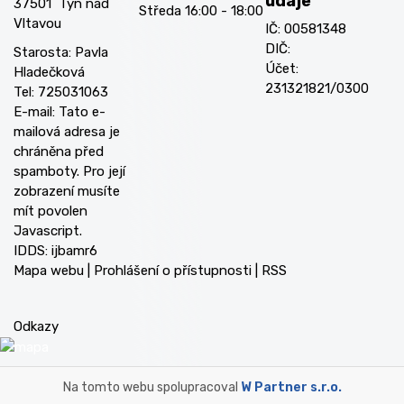
údaje
37501 Týn nad
Středa 16:00 - 18:00
Vltavou
IČ: 00581348
DIČ:
Starosta: Pavla
Účet:
Hladečková
231321821/0300
Tel: 725031063
E-mail:
Tato e-
mailová adresa je
chráněna před
spamboty. Pro její
zobrazení musíte
mít povolen
Javascript.
IDDS: ijbamr6
Mapa webu
|
Prohlášení o přístupnosti
|
RSS
Odkazy
Na tomto webu spolupracoval
W Partner s.r.o.