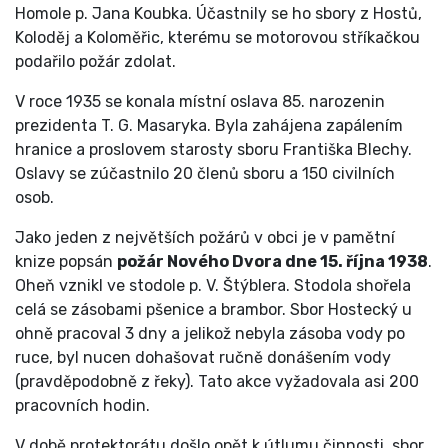
Homole p. Jana Koubka. Účastnily se ho sbory z Hostů,
Koloděj a Koloměřic, kterému se motorovou stříkačkou
podařilo požár zdolat.
V roce 1935 se konala místní oslava 85. narozenin
prezidenta T. G. Masaryka. Byla zahájena zapálením
hranice a proslovem starosty sboru Františka Blechy.
Oslavy se zúčastnilo 20 členů sboru a 150 civilních
osob.
Jako jeden z největších požárů v obci je v pamětní
knize popsán
požár Nového Dvora dne 15. října 1938
.
Oheň vznikl ve stodole p. V. Štýblera. Stodola shořela
celá se zásobami pšenice a brambor. Sbor Hostecký u
ohně pracoval 3 dny a jelikož nebyla zásoba vody po
ruce, byl nucen dohašovat ručně donášením vody
(pravděpodobně z řeky). Tato akce vyžadovala asi 200
pracovních hodin.
V době protektorátu došlo opět k útlumu činnosti, sbor