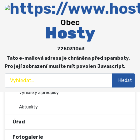
Obec
Obec
Hosty
Více o: Obec
O obci
725031063
Zastupitelstvo a výbory
Tato e-mailová adresa je chráněna před spamboty.
Spolky
Pro její zobrazení musíte mít povolen Javascript.
Hledat
Hospodaření obce
Hledat
Vyhlášky a předpisy
Aktuality
Úřad
Fotogalerie