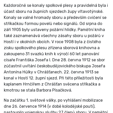
Každoročně se konaly spolkové plesy a pravidelná byla i
účast sboru na župních sjezdech župy vltavotýnské.
Konaly se valné hromady sboru a především cvičení se
stříkačkou formou povelů nebo signálů. Od srpna do
září 1905 byly ustaveny požární hlídky. Pamětní kniha
také zaznamenává všechny zásahy sboru u požárů v
Hostí i v okolních obcích. V roce 1908 byla z čistého
zisku spolkového plesu zřízena sborová knihovna a
zakoupeno 31 svazků knih k výročí 60 let panování
císaře Františka Josefa I. Dne 28. června 1912 se sbor
zúčastnil uvítání českobudějovického biskupa Josefa
Antonína Hůlky v Chrášťanech. 22. června 1913 se
konal v Hostí 12. župní sjezd. Při této příležitosti byla
kaplanem Hrnčířem z Chrášťan svěcena stříkačka a
kmotrou se stala Barbora Písačková.
Na začátku 1. světové války, po vyhlášení mobilizace
dne 26. července 1914 (v době kolodějské pouti),
nastoupilo vojenskou službu 27 členů sboru. V pamětní