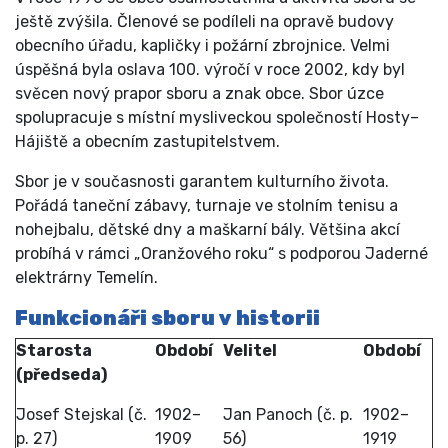
ještě zvýšila. Členové se podíleli na opravě budovy
obecního úřadu, kapličky i požární zbrojnice. Velmi
úspěšná byla oslava 100. výročí v roce 2002, kdy byl
svěcen nový prapor sboru a znak obce. Sbor úzce
spolupracuje s místní mysliveckou společností Hosty–
Hájiště a obecním zastupitelstvem.
Sbor je v současnosti garantem kulturního života.
Pořádá taneční zábavy, turnaje ve stolním tenisu a
nohejbalu, dětské dny a maškarní bály. Většina akcí
probíhá v rámci „Oranžového roku“ s podporou Jaderné
elektrárny Temelín.
Funkcionáři sboru v historii
Starosta
Období
Velitel
Období
(předseda)
Josef Stejskal (č.
1902–
Jan Panoch (č. p.
1902–
p. 27)
1909
56)
1919