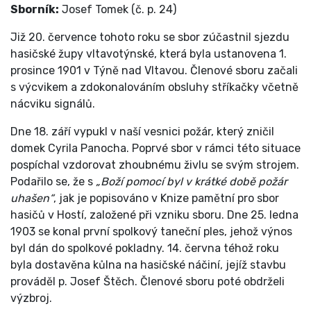
Sborník:
Josef Tomek (č. p. 24)
Již 20. července tohoto roku se sbor zúčastnil sjezdu
hasičské župy vltavotýnské, která byla ustanovena 1.
prosince 1901 v Týně nad Vltavou. Členové sboru začali
s výcvikem a zdokonalováním obsluhy stříkačky včetně
nácviku signálů.
Dne 18. září vypukl v naší vesnici požár, který zničil
domek Cyrila Panocha. Poprvé sbor v rámci této situace
pospíchal vzdorovat zhoubnému živlu se svým strojem.
Podařilo se, že s
„Boží pomocí byl v krátké době požár
uhašen“
, jak je popisováno v Knize pamětní pro sbor
hasičů v Hostí, založené při vzniku sboru. Dne 25. ledna
1903 se konal první spolkový taneční ples, jehož výnos
byl dán do spolkové pokladny. 14. června téhož roku
byla dostavěna kůlna na hasičské náčiní, jejíž stavbu
prováděl p. Josef Štěch. Členové sboru poté obdrželi
výzbroj.