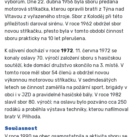
výborům. Dne 22. dubna 1956 byla sboru předána
motorová stříkačka, kterou opravili bratři z Týna nad
Vltavou z vyřazeného stroje. Sbor z Koloděj při této
příležitosti daroval sirénu. V roce 1962 obdržel sbor
novou stříkačku, přesto byla v tomto období činnost
sboru prakticky na 10 let přerušena.
K oživení dochází v roce
1972
. 11. června 1972 se
konaly oslavy 70. výročí založení sboru s hasičskou
soutěží, kde domácí družstvo skončilo na 3. místě. V
tomto roce měl sbor 54 členů a obdržel novou
výkonnou motorovou stříkačku. V sedmdesátých
letech se činnost zaměřila na požární sport, brigády v
obci i v JZD a pravidelné hasičské bály. V roce 1982
slavil sbor 80. výročí; na oslavu bylo pozváno cca 250
rodáků a proběhla výstava techniky, kterou nafilmoval
bratr V. Příhoda.
Současnost
V roce 1990 se obec osamostatnila a aktivita sboru se