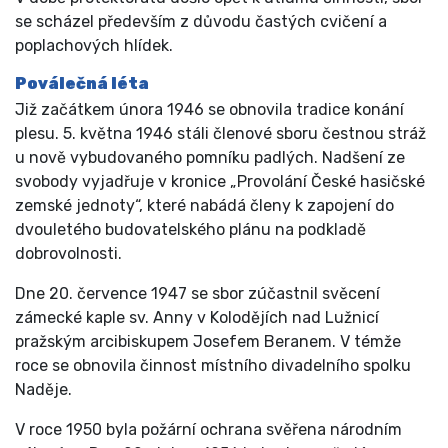
se scházel především z důvodu častých cvičení a
poplachových hlídek.
Poválečná léta
Již začátkem února 1946 se obnovila tradice konání
plesu. 5. května 1946 stáli členové sboru čestnou stráž
u nově vybudovaného pomníku padlých. Nadšení ze
svobody vyjadřuje v kronice „Provolání České hasičské
zemské jednoty“, které nabádá členy k zapojení do
dvouletého budovatelského plánu na podkladě
dobrovolnosti.
Dne 20. července 1947 se sbor zúčastnil svěcení
zámecké kaple sv. Anny v Kolodějích nad Lužnicí
pražským arcibiskupem Josefem Beranem. V témže
roce se obnovila činnost místního divadelního spolku
Naděje.
V roce 1950 byla požární ochrana svěřena národním