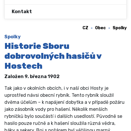
Kontakt
CZ
Obec
Spolky
Spolky
Historie Sboru
dobrovolných hasičů v
Hostech
Založen 9. března 1902
Tak jako v okolních obcích, i v naší obci Hosty je
uprostřed návsi obecní rybník. Tento rybník sloužil
dvěma účelům – k napájení dobytka a v případě požáru
jako zásobník vody pro hašení. Několik menších
rybníčků bylo součástí i dalších usedlostí. Původně se
hasilo pouze ručně a k hašení sloužila různá vědra,
háky a sekery. Boj s požárem byl většinou marný,