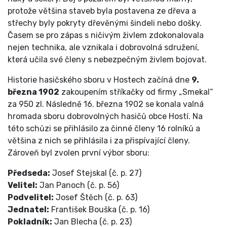
protože většina staveb byla postavena ze dřeva a
střechy byly pokryty dřevěnými šindeli nebo došky.
Časem se pro zápas s ničivým živlem zdokonalovala
nejen technika, ale vznikala i dobrovolná sdružení,
která učila své členy s nebezpečným živlem bojovat.
Historie hasičského sboru v Hostech začíná dne
9.
března 1902
zakoupením stříkačky od firmy „Smekal“
za 950 zl. Následně 16. března 1902 se konala valná
hromada sboru dobrovolných hasičů obce Hostí. Na
této schůzi se přihlásilo za činné členy 16 rolníků a
většina z nich se přihlásila i za přispívající členy.
Zároveň byl zvolen první výbor sboru:
Předseda:
Josef Stejskal (č. p. 27)
Velitel:
Jan Panoch (č. p. 56)
Podvelitel:
Josef Štěch (č. p. 63)
Jednatel:
František Bouška (č. p. 16)
Pokladník:
Jan Blecha (č. p. 23)