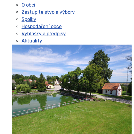
O obci
Zastupitelstvo a výbory
Spolky
Hospodaření obce
Vyhlášky a předpisy
Aktuality