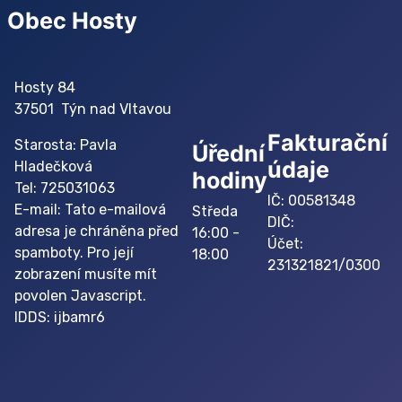
Obec Hosty
Hosty 84
37501 Týn nad Vltavou
Fakturační
Starosta: Pavla
Úřední
údaje
Hladečková
hodiny
Tel: 725031063
IČ: 00581348
E-mail:
Tato e-mailová
Středa
DIČ:
adresa je chráněna před
16:00 -
Účet:
spamboty. Pro její
18:00
231321821/0300
zobrazení musíte mít
povolen Javascript.
IDDS: ijbamr6