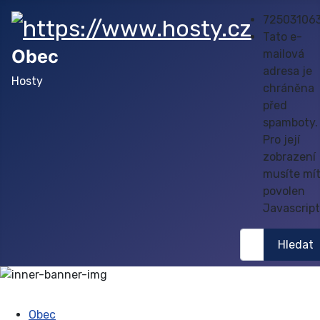
72503106
Tato e-
Obec
mailová
adresa je
Hosty
chráněna
před
spamboty.
Pro její
zobrazení
musíte mí
povolen
Javascript
Hledat
Hledat
Obec