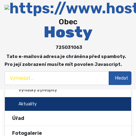
Obec
Obec
Hosty
Více o: Obec
O obci
725031063
Zastupitelstvo a výbory
Tato e-mailová adresa je chráněna před spamboty.
Spolky
Pro její zobrazení musíte mít povolen Javascript.
Hledat
Hospodaření obce
Hledat
Vyhlášky a předpisy
Aktuality
Úřad
Fotogalerie