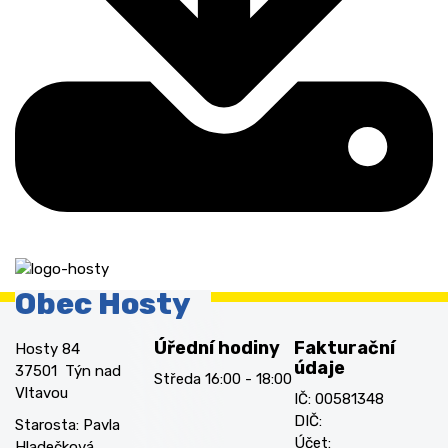
Obec Hosty
Úřední hodiny
Fakturační
Hosty 84
údaje
37501 Týn nad
Středa 16:00 - 18:00
Vltavou
IČ: 00581348
DIČ:
Starosta: Pavla
Účet:
Hladečková