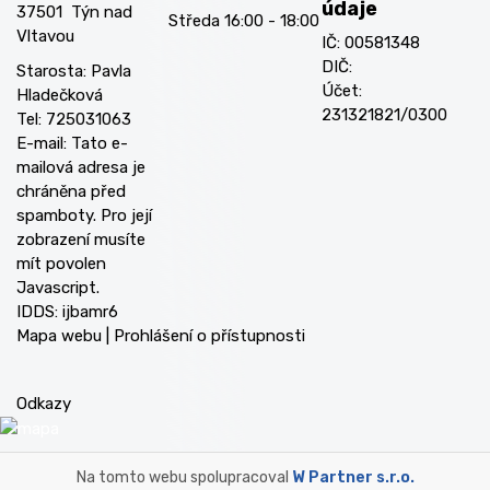
údaje
37501 Týn nad
Středa 16:00 - 18:00
Vltavou
IČ: 00581348
DIČ:
Starosta: Pavla
Účet:
Hladečková
231321821/0300
Tel: 725031063
E-mail:
Tato e-
mailová adresa je
chráněna před
spamboty. Pro její
zobrazení musíte
mít povolen
Javascript.
IDDS: ijbamr6
Mapa webu
|
Prohlášení o přístupnosti
Odkazy
Na tomto webu spolupracoval
W Partner s.r.o.