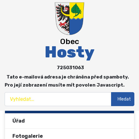
Obec
Více o: Obec
O obci
Obec
Hosty
Zastupitelstvo a výbory
Spolky
725031063
Tato e-mailová adresa je chráněna před spamboty.
Hospodaření obce
Pro její zobrazení musíte mít povolen Javascript.
Vyhlášky a předpisy
Hledat
Hledat
Aktuality
Úřad
Fotogalerie