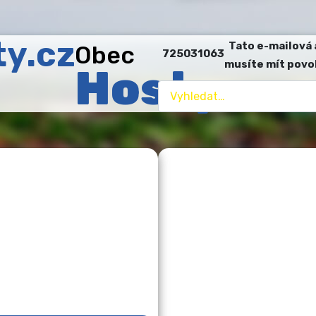
Tato e-mailová 
Obec
725031063
musíte mít povo
Hosty
Hledat