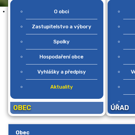
O obci
Zastupitelstvo a výbory
Spolky
Hospodaření obce
Vyhlášky a předpisy
V
Aktuality
OBEC
ÚŘAD
Obec