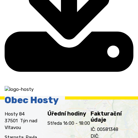
Obec Hosty
Úřední hodiny
Fakturační
Hosty 84
údaje
37501 Týn nad
Středa 16:00 - 18:00
Vltavou
IČ: 00581348
DIČ:
Starosta: Pavla