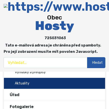
Obec
Obec
Hosty
Více o: Obec
O obci
725031063
Zastupitelstvo a výbory
Tato e-mailová adresa je chráněna před spamboty.
Spolky
Pro její zobrazení musíte mít povolen Javascript.
Hledat
Hospodaření obce
Hledat
Vyhlášky a předpisy
Aktuality
Úřad
Fotogalerie