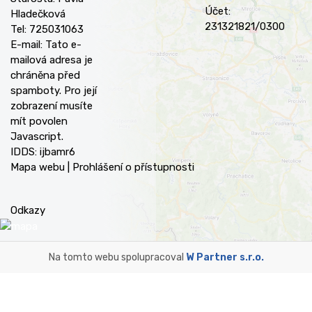
Účet:
Hladečková
231321821/0300
Tel: 725031063
E-mail:
Tato e-
mailová adresa je
chráněna před
spamboty. Pro její
zobrazení musíte
mít povolen
Javascript.
IDDS: ijbamr6
Mapa webu
|
Prohlášení o přístupnosti
Odkazy
Na tomto webu spolupracoval
W Partner s.r.o.