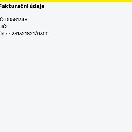
Fakturační údaje
IČ: 00581348
DIČ:
Účet: 231321821/0300