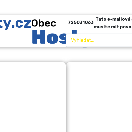
Tato e-mailová 
Obec
725031063
musíte mít povo
Hosty
Hledat